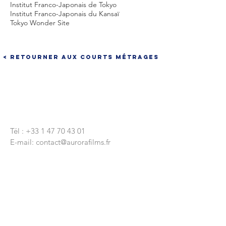
Institut Franco-Japonais de Tokyo
Institut Franco-Japonais du Kansaï
Tokyo Wonder Site
< Retourner aux courts métrages
CONTACTEZ-NOUS
Tél :
+33 1 47 70 43 01
E-mail:
contact@aurorafilms.fr
Nous écrire
9 rue Réaumur
75003 Paris
Siège Social
9 rue Lapeyrère
75018 Paris