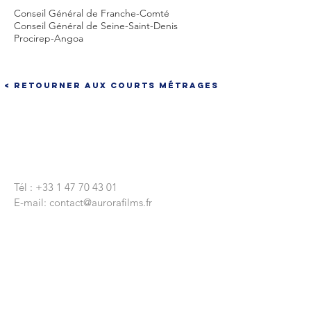
Conseil Général de Franche-Comté
Conseil Général de Seine-Saint-Denis
Procirep-Angoa
< Retourner aux courts métrages
CONTACTEZ-NOUS
Tél :
+33 1 47 70 43 01
E-mail:
contact@aurorafilms.fr
Nous écrire
9 rue Réaumur
75003 Paris
Siège Social
9 rue Lapeyrère
75018 Paris