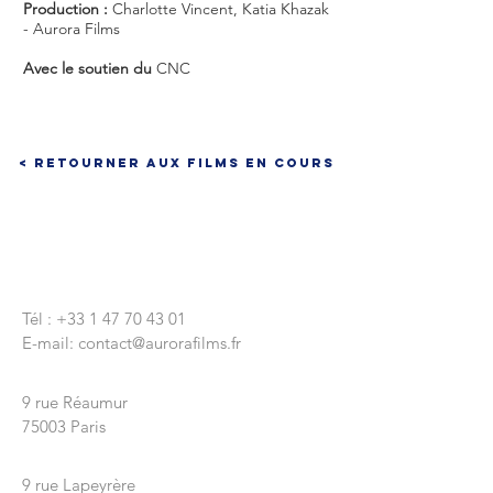
Production :
Charlotte Vincent, Katia Khazak
- Aurora Films
Avec le soutien du
CNC
< Retourner aux films en cours
CONTACTEZ-NOUS
Tél :
+33 1 47 70 43 01
E-mail:
contact@aurorafilms.fr
Nous écrire
9 rue Réaumur
75003 Paris
Siège Social
9 rue Lapeyrère