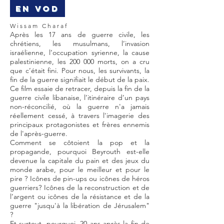
EN VOD
Wissam Charaf
Après les 17 ans de guerre civile, les
chrétiens, les musulmans, l’invasion
israélienne, l’occupation syrienne, la cause
palestinienne, les 200 000 morts, on a cru
que c’était fini. Pour nous, les survivants, la
fin de la guerre signifiait le début de la paix.
Ce film essaie de retracer, depuis la fin de la
guerre civile libanaise, l’itinéraire d’un pays
non-réconcilié, où la guerre n'a jamais
réellement cessé, à travers l'imagerie des
principaux protagonistes et frères ennemis
de l'après-guerre.
Comment se côtoient la pop et la
propagande, pourquoi Beyrouth est-elle
devenue la capitale du pain et des jeux du
monde arabe, pour le meilleur et pour le
pire ? Icônes de pin-ups ou icônes de héros
guerriers? Icônes de la reconstruction et de
l’argent ou icônes de la résistance et de la
guerre "jusqu'à la libération de Jérusalem"
?
Et surtout, pourquoi, 20 ans après la fin de