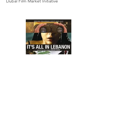
Dubaï Film Market Initiative
< Retourner aux longs métrages
CONTACTEZ-NOUS
Tél :
+33 1 47 70 43 01