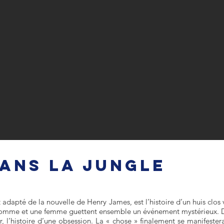
DANS LA JUNGLE
 adapté de la nouvelle de Henry James, est l’histoire d’un huis clos
omme et une femme guettent ensemble un événement mystérieux. De 
ur, l’histoire d’une obsession. La « chose » finalement se manifest