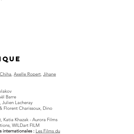
iQUE
 Chiha
,
Axelle Ropert
,
Jihane
olakov
aël Barre
, Julien Lacheray
i & Florent Charissoux, Dino
t, Katia Khazak - Aurora Films
tions, WILDart FILM
s internationales :
Les Films du