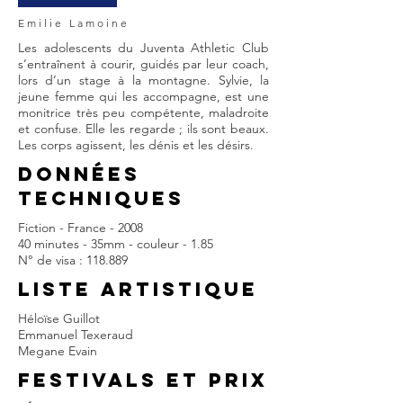
Emilie Lamoine
Les adolescents du Juventa Athletic Club
s’entraînent à courir, guidés par leur coach,
lors d’un stage à la montagne. Sylvie, la
jeune femme qui les accompagne, est une
monitrice très peu compétente, maladroite
et confuse. Elle les regarde ; ils sont beaux.
Les corps agissent, les dénis et les désirs.
DONNÉES
TECHNIQUES
Fiction - France - 2008
40 minutes - 35mm - couleur - 1.85
N° de visa : 118.889
LISTE ARTISTIQUE
Héloïse Guillot
Emmanuel Texeraud
Megane Evain
FESTIVALS et prix