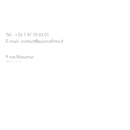
CONTACTEZ-NOUS
Tél :
+33 1 47 70 43 01
E-mail:
contact@aurorafilms.fr
Nous écrire
9 rue Réaumur
75003 Paris
Siège Social
9 rue Lapeyrère
75018 Paris
© 2020 par Aurora Films
ENVOYEZ-NOUS VOTRE
MESSAGE