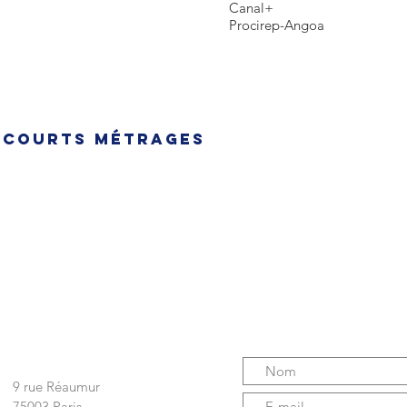
Canal+
Procirep-Angoa
 courts métrages
ENVOYEZ-NOUS V
Nous écrire
9 rue Réaumur
75003 Paris