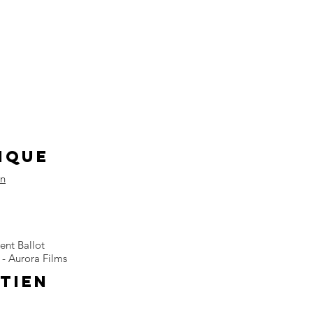
iQUE
on
ent Ballot
 - Aurora Films
TIEN