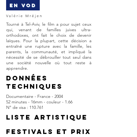
EN VOD
Valérie Mréjen
Tourné à Tel-Aviv, le film a pour sujet ceux
qui, venant de familles juives ultra-
orthodoxes, ont fait le choix de devenir
laïques. Pour la plupart, cette décision a
entraîné une rupture avec la famille, les
parents, la communauté, et impliqué la
nécessité de se débrouiller tout seul dans
une société nouvelle où tout reste à
apprendre.
DONNÉES
TECHNIQUES
Documentaire - France - 2004
52 minutes - 16mm - couleur - 1.66
N° de visa : 110.761
LISTE ARTISTIQUE
FESTIVALS et prix