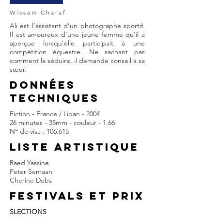
Wissam Charaf
Ali est l’assistant d’un photographe sportif.
Il est amoureux d’une jeune femme qu’il a
aperçue lorsqu’elle participait à une
compétition équestre. Ne sachant pas
comment la séduire, il demande conseil à sa
sœur.
DONNÉES
TECHNIQUES
Fiction - France / Liban - 2004
26 minutes - 35mm - couleur - 1.66
N° de visa : 106.615
LISTE ARTISTIQUE
Raed Yassine
Peter Semaan
Cherine Debs
FESTIVALS et prix
SLECTIONS