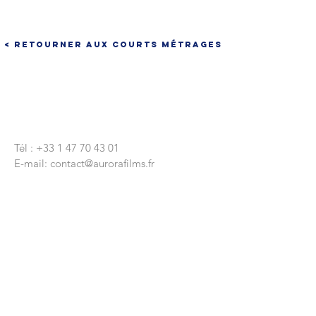
< Retourner aux courts métrages
CONTACTEZ-NOUS
Tél :
+33 1 47 70 43 01
E-mail:
contact@aurorafilms.fr
Nous écrire
9 rue Réaumur
75003 Paris
Siège Social
9 rue Lapeyrère
75018 Paris
© 2020 par Aurora Films