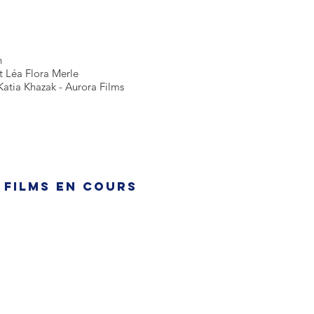
h
t Léa Flora Merle
Katia Khazak - Aurora Films
 films en cours
ENVOYEZ-NOUS V