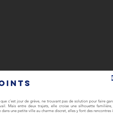
JOINTS
ue c’est jour de grève, ne trouvant pas de solution pour faire garder
ail. Mais entre deux trajets, elle croise une silhouette familière,
dans une petite ville au charme discret, elles y font des rencontres 