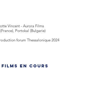
otte Vincent - Aurora Films
(France), Portokal (Bulgarie)
production forum Thessalonique 2024
 films en cours
ENVOYEZ-NOUS V