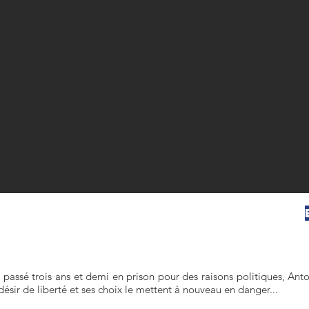
 passé trois ans et demi en prison pour des raisons politiques, Ant
désir de liberté et ses choix le mettent à nouveau en danger...