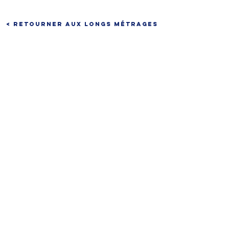
< Retourner aux longs métrages
CONTACTEZ-NOUS
Tél :
+33 1 47 70 43 01
E-mail:
contact@aurorafilms.fr
Nous écrire
9 rue Réaumur
75003 Paris
Siège Social
9 rue Lapeyrère
75018 Paris
© 2020 par Aurora Films