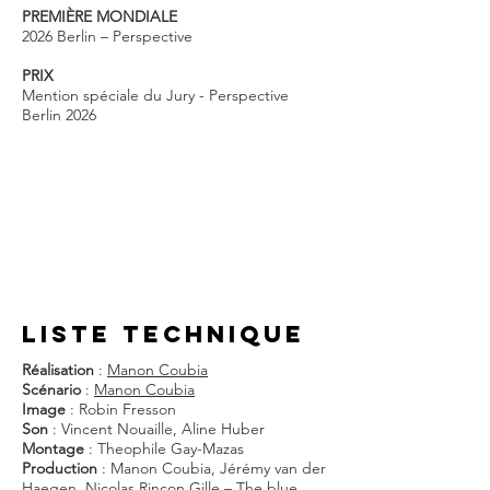
PREMIÈRE MONDIALE
2026 Berlin – Perspective
PRIX
Mention spéciale du Jury - Perspective
Berlin 2026
liste techniQUE
Réalisation
:
Manon Coubia
Scénario
:
Manon Coubia
Image
: Robin Fresson
Son
: Vincent Nouaille, Aline Huber
Montage
: Theophile Gay-Mazas
Production
: Manon Coubia, Jérémy van der
Haegen, Nicolas Rincon Gille – The blue