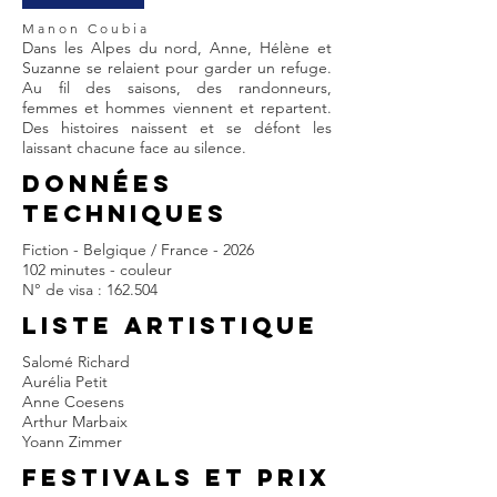
Manon Coubia
Dans les Alpes du nord, Anne, Hélène et
Suzanne se relaient pour garder un refuge.
Au fil des saisons, des randonneurs,
femmes et hommes viennent et repartent.
Des histoires naissent et se défont les
laissant chacune face au silence.
DONNÉES
TECHNIQUES
Fiction - Belgique / France - 2026
102 minutes - couleur
N° de visa : 162.504
LISTE ARTISTIQUE
Salomé Richard
Aurélia Petit
Anne Coesens
Arthur Marbaix
Yoann Zimmer
FESTIVALS et prix