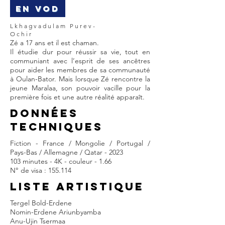
EN VOD
Lkhagvadulam Purev-
Ochir
Zé a 17 ans et il est chaman.
Il étudie dur pour réussir sa vie, tout en
communiant avec l’esprit de ses ancêtres
pour aider les membres de sa communauté
à Oulan-Bator. Mais lorsque Zé rencontre la
jeune Maralaa, son pouvoir vacille pour la
première fois et une autre réalité apparaît.
DONNÉES
TECHNIQUES
Fiction - France / Mongolie / Portugal /
Pays-Bas / Allemagne / Qatar - 2023
103 minutes - 4K - couleur - 1.66
N° de visa : 155.114
LISTE ARTISTIQUE
Tergel Bold-Erdene
Nomin-Erdene Ariunbyamba
Anu-Ujin Tsermaa