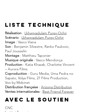
liste techniQUE
Réalisation
:
Lkhagvadulam Purev-Ochir
Scénario
:
Lkhagvadulam Purev-Ochir
Image
: Vasco Viana
Son
: Benjamin Silvestre, Ranko Paukovic,
Paul Jousselin
Montage
: Matthieu Taponier
Musique originale
: Vasco Mendonça
Production
: Katia Khazak, Charlotte Vincent
– Aurora Films
Coproduction
: Guru Media, Uma Pedra no
Sapato, Volya Films, 27 Films Production,
Voo by Mobinet
Distribution française
:
Arizona Distribution
Ventes internationales
:
Best Friend Forever
AVEC LE SOUTIEN
CNC