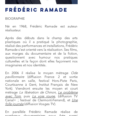
Frédéric RAMADE
BIOGRAPHIE
Né en 1968, Frédéric Ramade est auteur-
réalisateur.
Après des débuts dans le champ des arts
plastiques où il a pratiqué la photographie,
réalisé des performances et installations, Frédéric
Ramade s’est orienté vers la réalisation. Ses films,
aux marges du documentaire et de la fiction,
questionnent avec humour nos pratiques
culturelles et la façon dont elles façonnent nos
imaginaires et nos identités.
En 2006 il réalise le moyen métrage
Ode
pavillonnaire
(diffusion France 2 et sortie
nationale en salle, festival Hors-Piste Paris,
Courtisanne à Gent, Institut Français de New
York). Viendront ensuite les moyen et court
métrage
La libération de Chinon
,
Le problème
avec Tom
, puis
La voie rouge
, (diffusion TV
Canal+ ; festival de Clermont-Ferrand), et
Une
folle journée
(diffusion Vosges TV).
En parallèle Frédéric Ramade réalise de
nombreux documentaires pour Arte, parmi