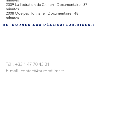
minutes
2009 La libération de Chinon - Documentaire - 37
minutes
2008 Ode pavillonnaire - Documentaire - 48
minutes
< Retourner aux réalisateur.rices.s
CONTACTEZ-NOUS
Tél :
+33 1 47 70 43 01
E-mail:
contact@aurorafilms.fr
Nous écrire
9 rue Réaumur
75003 Paris
Siège Social
9 rue Lapeyrère
75018 Paris
© 2020 par Aurora Films