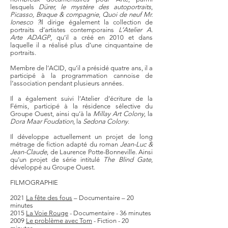
lesquels
Dürer, le mystère des autoportraits
,
Picasso, Braque & compagnie
,
Quoi de neuf Mr.
Ionesco ?
Il dirige également la collection de
portraits d’artistes contemporains
L’Atelier A.
Arte ADAGP
, qu’il a créé en 2010 et dans
laquelle il a réalisé plus d’une cinquantaine de
portraits.
Membre de l’ACID, qu’il a présidé quatre ans, il a
participé à la programmation cannoise de
l’association pendant plusieurs années.
Il a également suivi l’Atelier d’écriture de la
Fémis, participé à la résidence sélective du
Groupe Ouest, ainsi qu’à la
Millay Art Colony
, la
Dora Maar Foudation
, la
Sedona Colony
.
Il développe actuellement un projet de long
métrage de fiction adapté du roman
Jean-Luc &
Jean-Claude
, de Laurence Potte-Bonneville. Ainsi
qu’un projet de série intitulé
The Blind Gate
,
développé au Groupe Ouest.
FILMOGRAPHIE
2021
La fête des fous
– Documentaire – 20
minutes
2015
La Voie Rouge
- Documentaire - 36 minutes
2009
Le problème avec Tom
- Fiction - 20