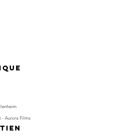
iQUE
llenheim
 - Aurora Films
TIEN