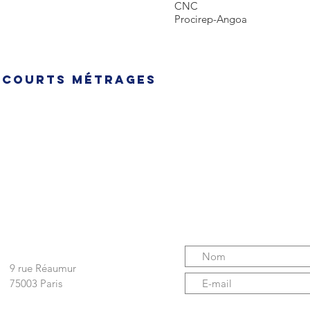
CNC
Procirep-Angoa
 courts métrages
ENVOYEZ-NOUS V
Nous écrire
9 rue Réaumur
75003 Paris