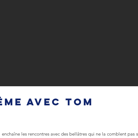
ÈME AVEC TOM
ie, enchaîne les rencontres avec des bellâtres qui ne la comblent pas