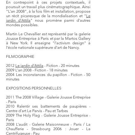
En contrepoint à ces projets contextuels, il
poursuit un travail plus cinématographique. Ainsi
"L’an 2008", à la fois film et installation, propose
un récit picaresque de la mondialisation et "
Le
jardin d’Attila
" nous promène parmi d'autres
mondes possibles.
Martin Le Chevallier est représenté par la galerie
Jousse Entreprise à Paris et par la Martos Gallery
à New York. Il enseigne "l’activism design" à
l’école nationale supérieure d’art de Nancy.
FILMOGRAPHIE
2012
Le jardin d’Attila
- Fiction - 20 minutes
2009 L’an 2008 - Fiction - 18 minutes
2004 Les inconstances du papillon - Fiction - 50
minutes
EXPOSITIONS PERSONNELLES
2011 The 2008 Village - Galerie Jousse Entreprise
- Paris
2010 Ralentir ses battements de paupières -
Centre d’art Le Parvis - Pau et Tarbes
2009 The Holy Flag - Galerie Jousse Entreprise -
Paris
2008 L’audit - Galerie Maisonneuve - Paris / La
Chaufferie - Strasbourg 2006 : Jouer - La
Centrifugeuse - Pau