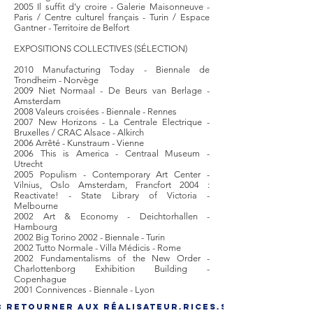
2005 Il suffit d’y croire - Galerie Maisonneuve -
Paris / Centre culturel français - Turin / Espace
Gantner - Territoire de Belfort
EXPOSITIONS COLLECTIVES (SÉLECTION)
2010 Manufacturing Today - Biennale de
Trondheim - Norvège
2009 Niet Normaal - De Beurs van Berlage -
Amsterdam
2008 Valeurs croisées - Biennale - Rennes
2007 New Horizons - La Centrale Electrique -
Bruxelles / CRAC Alsace - Alkirch
2006 Arrêté - Kunstraum - Vienne
2006 This is America - Centraal Museum -
Utrecht
2005 Populism - Contemporary Art Center -
Vilnius, Oslo Amsterdam, Francfort 2004 :
Reactivate! - State Library of Victoria -
Melbourne
2002 Art & Economy - Deichtorhallen -
Hambourg
2002 Big Torino 2002 - Biennale - Turin
2002 Tutto Normale - Villa Médicis - Rome
2002 Fundamentalisms of the New Order -
Charlottenborg Exhibition Building -
Copenhague
2001 Connivences - Biennale - Lyon
< Retourner aux réalisateur.rices.s