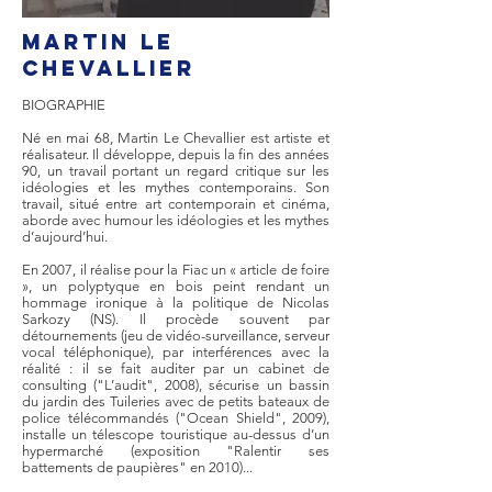
Martin LE
CHEVALLIER
BIOGRAPHIE
Né en mai 68, Martin Le Chevallier est artiste et
réalisateur. Il développe, depuis la fin des années
90, un travail portant un regard critique sur les
idéologies et les mythes contemporains. Son
travail, situé entre art contemporain et cinéma,
aborde avec humour les idéologies et les mythes
d’aujourd’hui.
En 2007, il réalise pour la Fiac un « article de foire
», un polyptyque en bois peint rendant un
hommage ironique à la politique de Nicolas
Sarkozy (NS). Il procède souvent par
détournements (jeu de vidéo-surveillance, serveur
vocal téléphonique), par interférences avec la
réalité : il se fait auditer par un cabinet de
consulting ("L’audit", 2008), sécurise un bassin
du jardin des Tuileries avec de petits bateaux de
police télécommandés ("Ocean Shield", 2009),
installe un télescope touristique au-dessus d’un
hypermarché (exposition "Ralentir ses
battements de paupières" en 2010)...