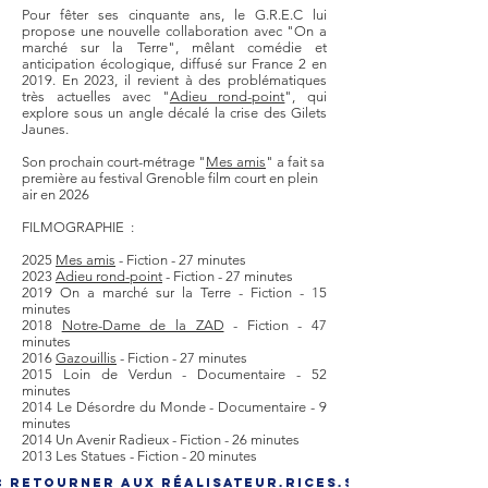
Pour fêter ses cinquante ans, le G.R.E.C lui
propose une nouvelle collaboration avec "On a
marché sur la Terre", mêlant comédie et
anticipation écologique, diffusé sur France 2 en
2019. En 2023, il revient à des problématiques
très actuelles avec "
Adieu rond-point
", qui
explore sous un angle décalé la crise des Gilets
Jaunes.
Son prochain court-métrage "
Mes amis
" a fait sa
première au festival Grenoble film court en plein
air en 2026
FILMOGRAPHIE :
2025
Mes amis
- Fiction - 27 minutes
2023
Adieu rond-point
- Fiction - 27 minutes
2019 On a marché sur la Terre - Fiction - 15
minutes
2018
Notre-Dame de la ZAD
- Fiction - 47
minutes
2016
Gazouillis
- Fiction - 27 minutes
2015 Loin de Verdun - Documentaire - 52
minutes
2014 Le Désordre du Monde - Documentaire - 9
minutes
2014 Un Avenir Radieux - Fiction - 26 minutes
2013 Les Statues - Fiction - 20 minutes
< Retourner aux réalisateur.rices.s