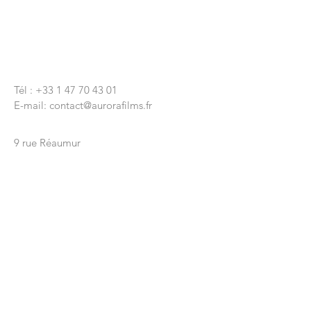
CONTACTEZ-NOUS
Tél :
+33 1 47 70 43 01
E-mail:
contact@aurorafilms.fr
Nous écrire
9 rue Réaumur
75003 Paris
Siège Social
9 rue Lapeyrère
75018 Paris
© 2020 par Aurora Films
ENVOYEZ-NOUS VOTRE
MESSAGE