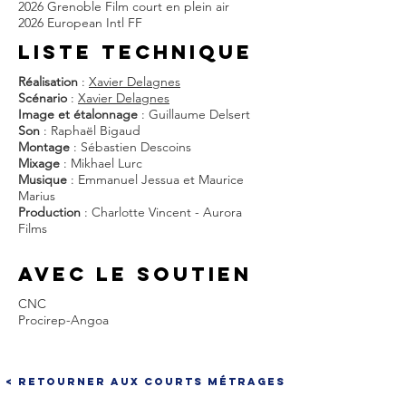
2026 Grenoble Film court en plein air
2026 European Intl FF
liste techniQUE
Réalisation
:
Xavier Delagnes
Scénario
:
Xavier Delagnes
Image et étalonnage
: Guillaume Delsert
Son
: Raphaël Bigaud
Montage
: Sébastien Descoins
Mixage
: Mikhael Lurc
Musique
: Emmanuel Jessua et Maurice
Marius
Production
: Charlotte Vincent - Aurora
Films
AVEC LE SOUTIEN
CNC
Procirep-Angoa
< Retourner aux courts métrages