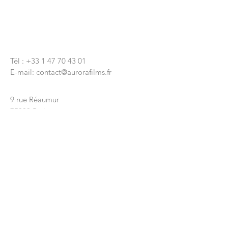
CONTACTEZ-NOUS
Tél :
+33 1 47 70 43 01
E-mail:
contact@aurorafilms.fr
Nous écrire
9 rue Réaumur
75003 Paris
Siège Social
9 rue Lapeyrère
75018 Paris
© 2020 par Aurora Films
ENVOYEZ-NOUS VOTRE
MESSAGE