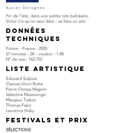
Xavier Delagnes
Fin de l’été, dans une petite cité balnéaire,
Victor n’a qu’un seul désir : se faire un ami.
DONNÉES
TECHNIQUES
Fiction - France - 2025
27 minutes - 2K - couleur - 1.85
N° de visa : 162.752
LISTE ARTISTIQUE
Edouard Sulpice
Clarisse Lhoni Botte
Pierre Ostoya Magnin
Valentine Moussongo
Margaux Tzakos
Thomas Fazio
Laurence Huby
FESTIVALS et prix
SÉLECTIONS